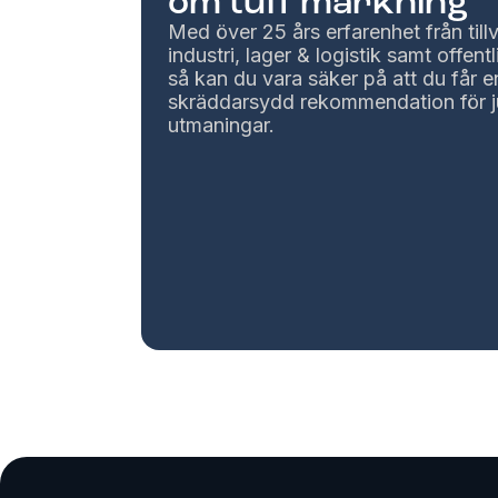
om tuff märkning
Med över 25 års erfarenhet från til
industri, lager & logistik samt offentl
så kan du vara säker på att du får e
skräddarsydd rekommendation för j
utmaningar.