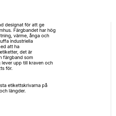
d designat för att ge
omhus. Färgbandet har hög
ötning, värme, ånga och
uffa industriella
med att ha
tiketter, det är
ch färgband som
 lever upp till kraven och
ts för.
ta etikettskrivarna på
 och längder.