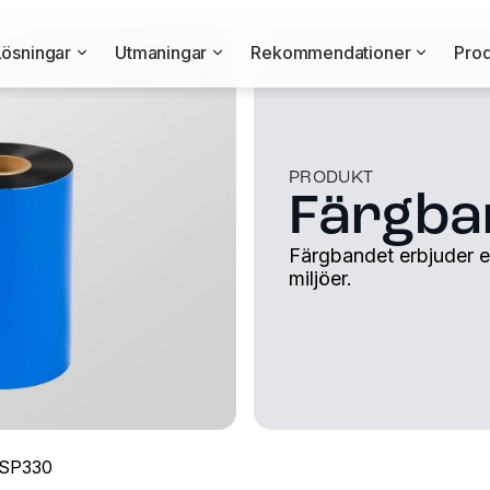
Lösningar
Utmaningar
Rekommendationer
Prod
PRODUKT
Färgba
Färgbandet erbjuder ex
miljöer.
 SP330