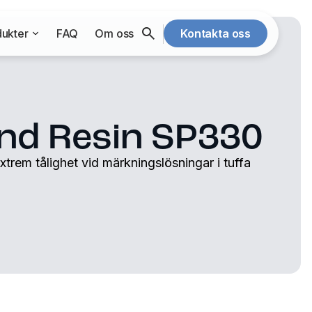
ukter
FAQ
Om oss
Kontakta oss
nd Resin SP330
trem tålighet vid märkningslösningar i tuffa