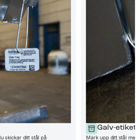
Galv-etikett
 skickar ditt stål på
Märk upp ditt stål med G