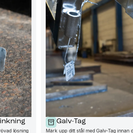
inkning
Galv-Tag
rövad lösning
Märk upp ditt stål med Galv-Tag innan du