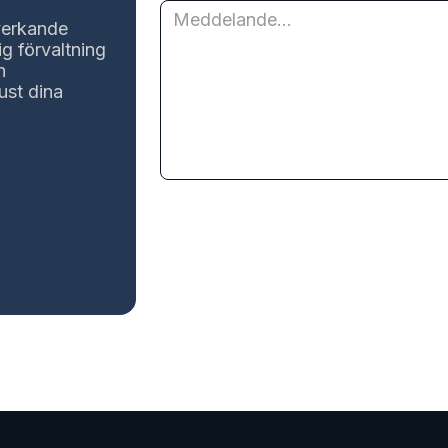
lverkande
ig förvaltning
n
ust dina