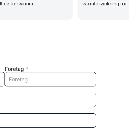
t de försvinner.
varmförzinkning för att
Företag
*