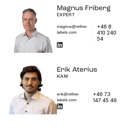
Magnus Friberg
EXPERT
+46 8
magnus@refine-
410 240
labels.com
54
Erik Aterius
KAM
+46 73
erik@refine-
147 45 49
labels.com