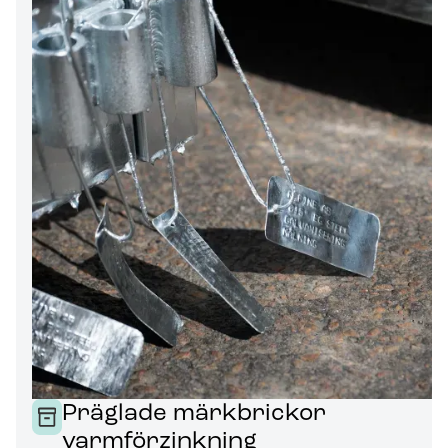
Präglade märkbrickor
varmförzinkning