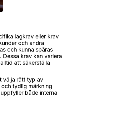
ifika lagkrav eller krav
n kunder och andra
rkas och kunna spåras
. Dessa krav kan variera
ltid att säkerställa
 välja rätt typ av
r och tydlig märkning
h uppfyller både interna