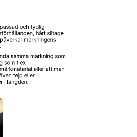
npassad och tydlig
förhållanden, hårt slitage
t påverkar märkningens
.
nvända samma märkning som
g som t ex
 märkmaterial eller att man
även tejp eller
er i längden.