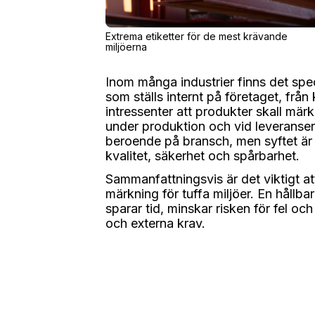
Extrema etiketter för de mest krävande
miljöerna
Inom många industrier finns det spec
som ställs internt på företaget, frå
intressenter att produkter skall mä
under produktion och vid leveranser
beroende på bransch, men syftet är al
kvalitet, säkerhet och spårbarhet.
Sammanfattningsvis är det viktigt att
märkning för tuffa miljöer. En hållba
sparar tid, minskar risken för fel oc
och externa krav.