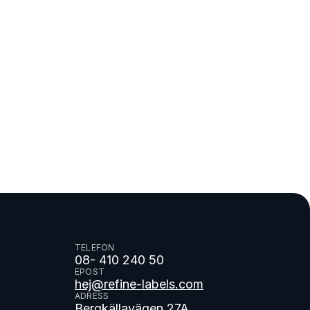
TELEFON
08- 410 240 50
EPOST
hej@refine-labels.com
ADRESS
Bergkällavägen 27A