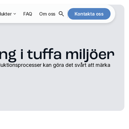
ukter
FAQ
Om oss
Kontakta oss
g i tuffa miljöer
oduktionsprocesser kan göra det svårt att märka