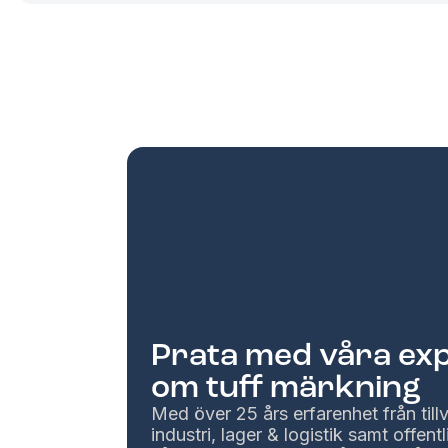
Prata med våra ex
om tuff märkning
Med över 25 års erfarenhet från til
industri, lager & logistik samt offentl