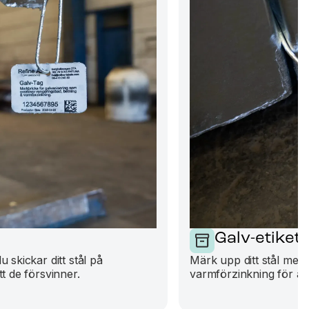
Galv-etikett
 skickar ditt stål på
Märk upp ditt stål med G
t de försvinner.
varmförzinkning för att