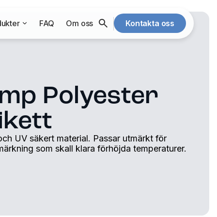
ukter
FAQ
Om oss
Kontakta oss
emp Polyester
ikett
 och UV säkert material. Passar utmärkt för
märkning som skall klara förhöjda temperaturer.