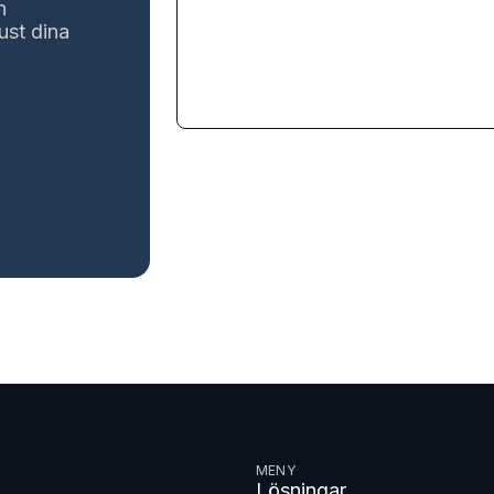
n
ust dina
MENY
Lösningar