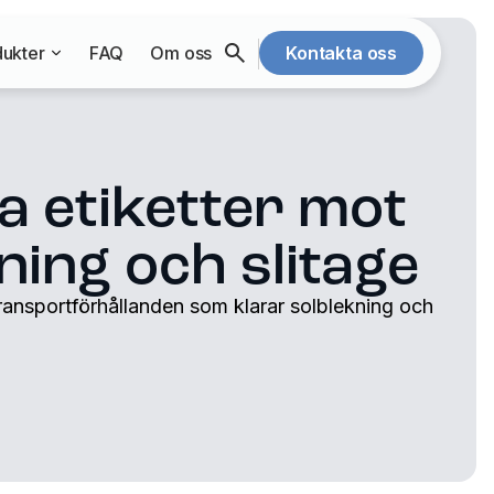
ukter
FAQ
Om oss
Kontakta oss
a etiketter mot
ning och slitage
a transportförhållanden som klarar solblekning och