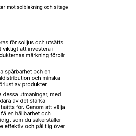
ter mot solblekning och slitage
as för solljus och utsätts
 viktigt att investera i
odukternas märkning förblir
lla spårbarhet och en
ldistribution och minska
 förlust av produkter.
klara dessa utmaningar, med
 klara av det starka
utsätts för. Genom att välja
få en hållbarhet och
tidigt som du säkerställer
 effektiv och pålitlig över