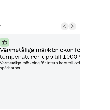
r
Värmetåliga märkbrickor för
Ty
temperaturer upp till 1000 °C
me
Värmetåliga märkning för intern kontroll och
Typs
spårbarhet
lätt
typs
indu
effe