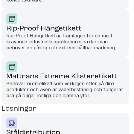
Rip-Proof Hängetikett
Rip-Proof Hängetikett är framtagen för de mest
krävande industriella applikationerna där man
behöver en pålitlig och extremt hållbar märkning.
pskyltar och maskinskyltar
Slits
d QR kod
etike
Mattrans Extreme Klisteretikett
miljö
kyltar och maskinskyltar som är tydliga och
lästa med QR koder. Det är självklart viktigt att
Behöver ni en etikett som verkligen sitter på dina
Slitstark
kyltarna ska vara enkla att montera på dina
produkter och även är väderbeständig och fungerar
miljöer
strimaskiner för att arbetet ska vara så
bra på oljiga, rostiga och ojämna ytor.
ktivt som möjligt.
Lösningar
Ståldistribution