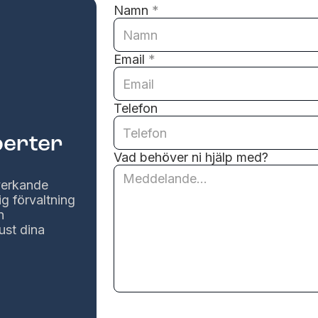
Namn
*
Email
*
Telefon
perter
Vad behöver ni hjälp med?
lverkande
ig förvaltning
n
ust dina