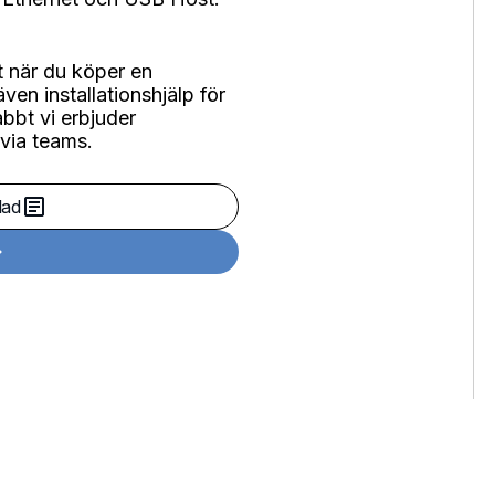
rt när du köper en
även installationshjälp för
bbt vi erbjuder
 via teams.
lad