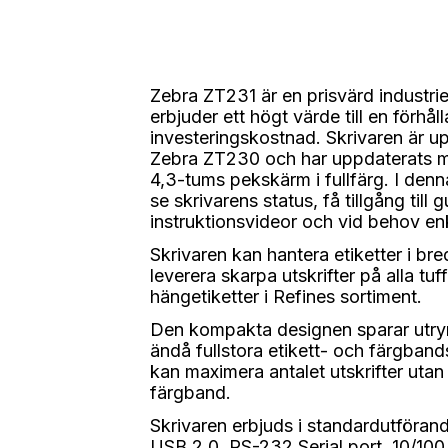
Zebra ZT231 är en prisvärd industrie
erbjuder ett högt värde till en förhål
investeringskostnad. Skrivaren är upp
Zebra ZT230 och har uppdaterats m
4,3-tums pekskärm i fullfärg. I de
se skrivarens status, få tillgång til
instruktionsvideor och vid behov enk
Skrivaren kan hantera etiketter i br
leverera skarpa utskrifter på alla tuf
hängetiketter i Refines sortiment.
Den kompakta designen sparar utry
ändå fullstora etikett- och färgbands
kan maximera antalet utskrifter utan b
färgband.
Skrivaren erbjuds i standardutföra
USB 2.0, RS-232 Serial port, 10/10