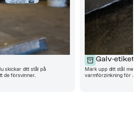
Galv-etikett
 skickar ditt stål på
Märk upp ditt stål med G
t de försvinner.
varmförzinkning för att