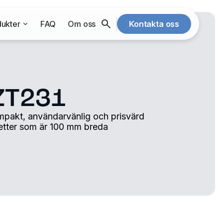
ukter
FAQ
Om oss
Kontakta oss
ZT231
mpakt, användarvänlig och prisvärd
iketter som är 100 mm breda