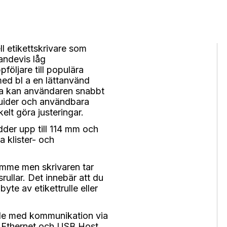
ll etikettskrivare som
landevis låg
följare till populära
ed bl a en lättanvänd
nna kan användaren snabbt
l guider och användbara
elt göra justeringar.
edder upp till 114 mm och
fa klister- och
mme men skrivaren tar
rullar. Det innebär att du
yte av etikettrulle eller
nde med kommunikation via
0 Ethernet och USB Host.