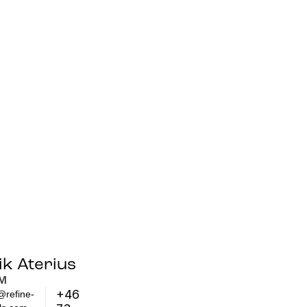
ik Aterius
M
+46
@refine-