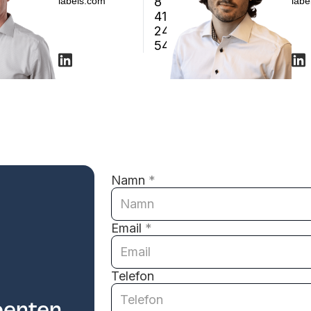
8
labels.com
labe
410
240
54
Namn
*
Email
*
Telefon
perter