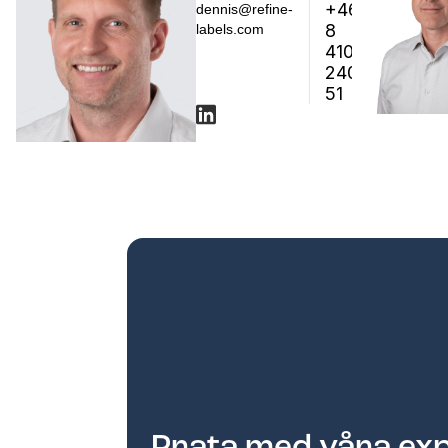
+46
dennis@refine-
8
labels.com
410
240
51
Prata med våra ex