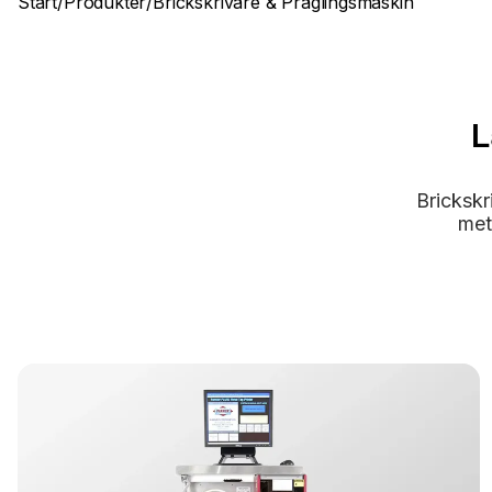
Start
/
Produkter
/
Brickskrivare & Präglingsmaskin
L
Brickskr
met