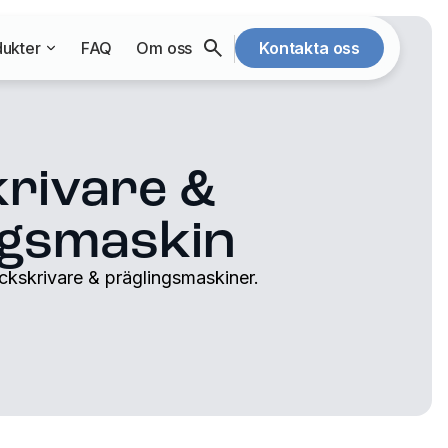
ukter
FAQ
Om oss
Kontakta oss
krivare &
ngsmaskin
ckskrivare & präglingsmaskiner.