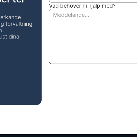
Vad behöver ni hjälp med?
lverkande
ig förvaltning
n
ust dina