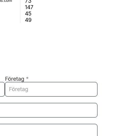
73
ls.com
147
45
49
Företag
*