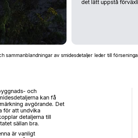
det lätt uppstå förväx
ch sammanblandningar av smidesdetaljer leder till förseninga
a byggnads- och
smidesdetaljerna kan få
g märkning avgörande. Det
ra för att undvika
pplar detaljerna till
tatet sällan bra.
nna är vanligt