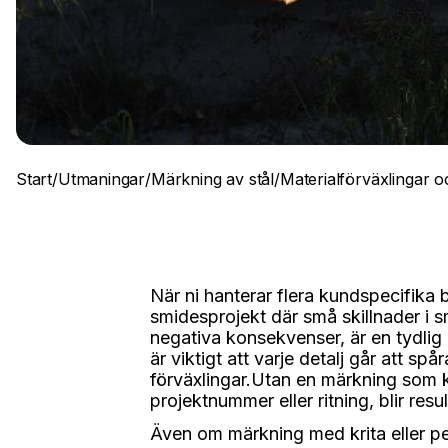
Start
/
Utmaningar
/
Märkning av stål
/
Materialförväxlingar o
När ni hanterar flera kundspecifik
smidesprojekt där små skillnader i 
negativa konsekvenser, är en tydli
är viktigt att varje detalj går att spå
förväxlingar.Utan en märkning som ko
projektnummer eller ritning, blir resul
Även om märkning med krita eller pe