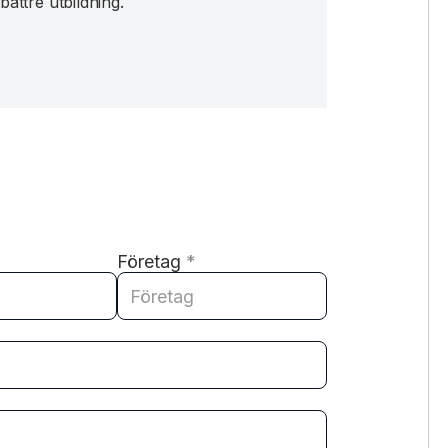
bättre utbildning.
Företag
*