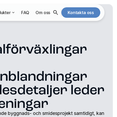
ukter
FAQ
Om oss
Kontakta oss
lförväxlingar
blandningar
esdetaljer leder
rseningar
nde byggnads- och smidesprojekt samtidigt, kan