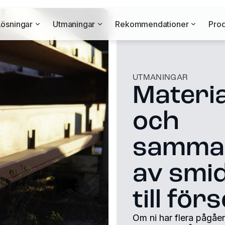
Lösningar
Utmaningar
Rekommendationer
Prod
UTMANINGAR
Materia
och
samman
av smid
till fö
Om ni har flera pågåe