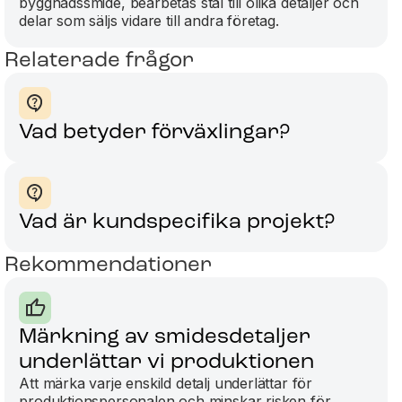
byggnadssmide, bearbetas stål till olika detaljer och
delar som säljs vidare till andra företag.
Relaterade frågor
Vad betyder förväxlingar?
Vad är kundspecifika projekt?
Rekommendationer
maning med märkning av
Svåri
l i eget lager
märkn
lever
ning med märkning av stål i eget lager om
Märkning av smidesdetaljer
öper stål från olika distributörer för olika
Din nuva
underlättar vi produktionen
ekt, kan det vara svårt att särskilja olika
till kun
Att märka varje enskild detalj underlättar för
sorter
att försv
produktionspersonalen och minskar risken för