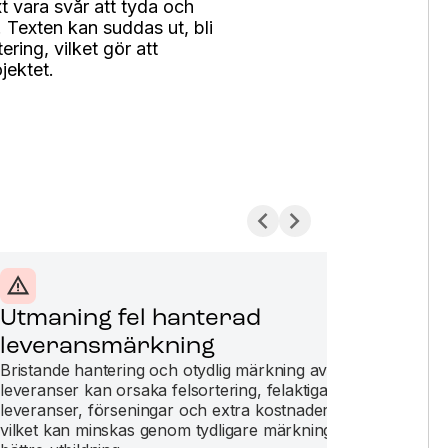
 vara svår att tyda och
a. Texten kan suddas ut, bli
ering, vilket gör att
ojektet.
Utmaning fel hanterad
Ut
leveransmärkning
stå
Bristande hantering och otydlig märkning av
Utma
leveranser kan orsaka felsortering, felaktiga
du k
leveranser, förseningar och extra kostnader,
proj
vilket kan minskas genom tydligare märkning och
stål