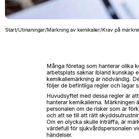
Start
/
Utmaningar
/
Märkning av kemikalier
/
Krav på märknin
Många företag som hanterar olika ke
arbetsplats saknar ibland kunskap ell
kemikaliemärkning är nödvändig. Dett
följer de befintliga regler och lagar
Huvudsyftet med dessa regler är at
hanterar kemikalierna. Märkningen ä
personalen om de risker som är för
och att se till att rätt skyddsutrust
Om en olycka skulle inträffa, är mä
värdefull för sjukvårdspersonalen vid
händelser.