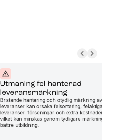
Utmaning fel hanterad
Ut
leveransmärkning
stå
Bristande hantering och otydlig märkning av
Utma
leveranser kan orsaka felsortering, felaktiga
du k
leveranser, förseningar och extra kostnader,
proj
vilket kan minskas genom tydligare märkning och
stål
bättre utbildning.