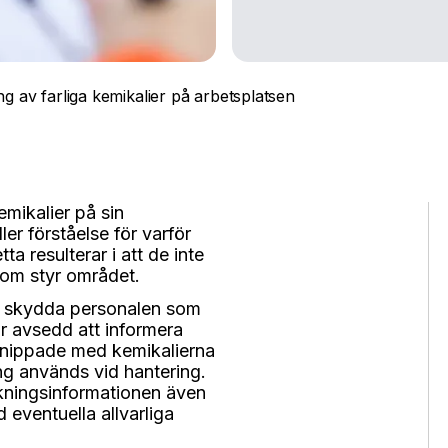
g av farliga kemikalier på arbetsplatsen
mikalier på sin
er förståelse för varför
a resulterar i att de inte
 som styr området.
t skydda personalen som
r avsedd att informera
knippade med kemikalierna
ning används vid hantering.
rkningsinformationen även
 eventuella allvarliga