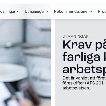
Lösningar
Utmaningar
Rekommendationer
Prod
UTMANINGAR
Krav p
farliga
arbets
Det är vanligt att före
föreskrifter (AFS 2011
arbetsplatsen.