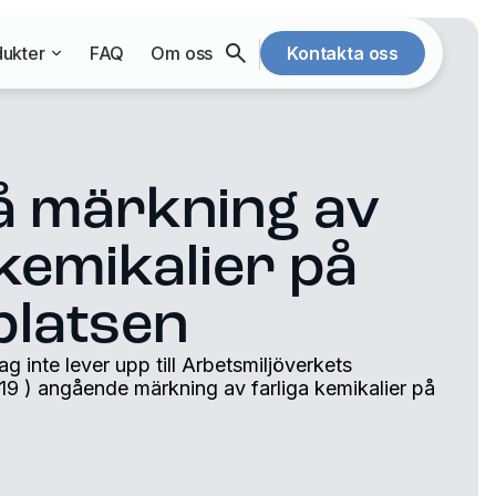
ukter
FAQ
Om oss
Kontakta oss
å märkning av
 kemikalier på
platsen
tag inte lever upp till Arbetsmiljöverkets
:19 ) angående märkning av farliga kemikalier på