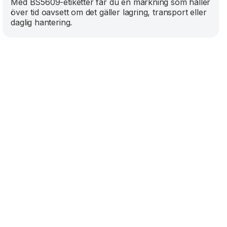
Med BS5609-etiketter får du en märkning som håller
över tid oavsett om det gäller lagring, transport eller
daglig hantering.