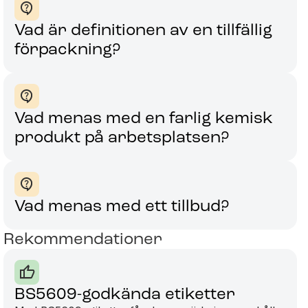
Vad är definitionen av en tillfällig
förpackning?
Vad menas med en farlig kemisk
produkt på arbetsplatsen?
maning med märkning av
Svåri
l i eget lager
märkn
Vad menas med ett tillbud?
lever
ning med märkning av stål i eget lager om
öper stål från olika distributörer för olika
Rekommendationer
Din nuva
ekt, kan det vara svårt att särskilja olika
till kun
sorter
att försv
BS5609-godkända etiketter