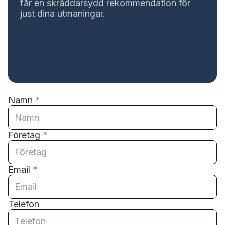
får en skräddarsydd rekommendation för
just dina utmaningar.
Namn
*
Företag
*
Email
*
Telefon