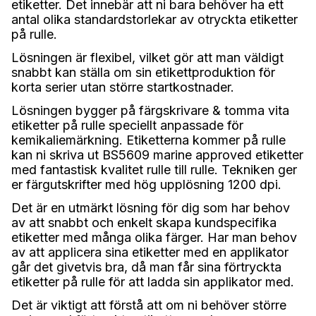
etiketter. Det innebär att ni bara behöver ha ett
antal olika standardstorlekar av otryckta etiketter
på rulle.
Lösningen är flexibel, vilket gör att man väldigt
snabbt kan ställa om sin etikettproduktion för
korta serier utan större startkostnader.
Lösningen bygger på färgskrivare & tomma vita
etiketter på rulle speciellt anpassade för
kemikaliemärkning. Etiketterna kommer på rulle
kan ni skriva ut BS5609 marine approved etiketter
med fantastisk kvalitet rulle till rulle. Tekniken ger
er färgutskrifter med hög upplösning 1200 dpi.
Det är en utmärkt lösning för dig som har behov
av att snabbt och enkelt skapa kundspecifika
etiketter med många olika färger. Har man behov
av att applicera sina etiketter med en applikator
går det givetvis bra, då man får sina förtryckta
etiketter på rulle för att ladda sin applikator med.
Det är viktigt att förstå att om ni behöver större