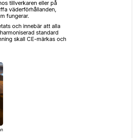
s tillverkaren eller på
uffa väderförhållanden,
om fungerar.
tats och innebär att alla
 harmoniserad standard
ömning skall CE-märkas och
an