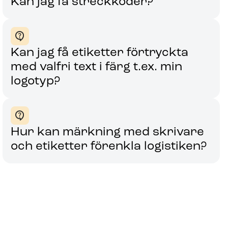
Kan jag få streckkoder?
Kan jag få etiketter förtryckta
med valfri text i färg t.ex. min
logotyp?
rkning av elektriska
Märk
Hur kan märkning med skrivare
parater
Märkning
och etiketter förenkla logistiken?
utomhusm
ning på elektriska apparater måste tåla fukt
ordentli
en utomhusmiljö. Etiketter ska vara tydliga
sitta kvar även under lång tid.