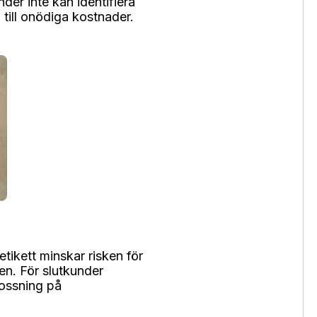
nder inte kan identifiera
 till onödiga kostnader.
ikett minskar risken för
len. För slutkunder
lossning på