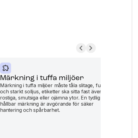
Märkning i tuffa miljöer
Mä
ap
Märkning i tuffa miljöer måste tåla slitage, fukt
och starkt solljus, etiketter ska sitta fast även på
Märk
rostiga, smutsiga eller ojämna ytor. En tydlig och
och 
hållbar märkning är avgörande för säker
och 
hantering och spårbarhet.