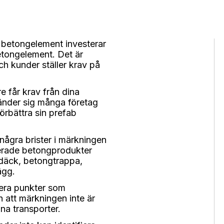
 betongelement investerar
tongelement. Det är
ch kunder ställer krav på
e får krav från dina
änder sig många företag
örbättra sin prefab
 några brister i märkningen
cerade betongprodukter
ldäck, betongtrappa,
ägg.
lera punkter som
h att märkningen inte är
na transporter.