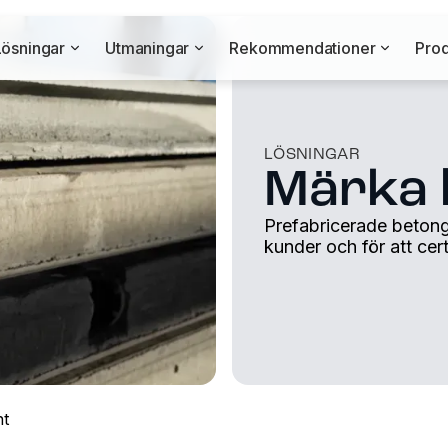
Lösningar
Utmaningar
Rekommendationer
Prod
LÖSNINGAR
Märka 
Prefabricerade betong
kunder och för att cer
t