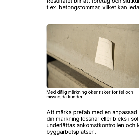
Resultatet blir att företag och slutku
t.ex. betongstommar, vilket kan leda
Med dålig märkning öker risker för fel och
missnöjda kunder
Att märka prefab med en anpassad et
din märkning lossnar eller bleks i so
underlättas ankomstkontrollen och 
byggarbetsplatsen.