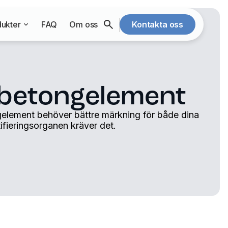
ukter
FAQ
Om oss
Kontakta oss
betongelement
element behöver bättre märkning för både dina
tifieringsorganen kräver det.