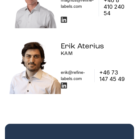
+46 8
magnus@refine-
410 240
labels.com
54
Erik Aterius
KAM
+46 73
erik@refine-
147 45 49
labels.com