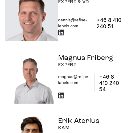
EXPERT & VD
+46 8 410
dennis@refine-
240 51
labels.com
Magnus Friberg
EXPERT
+46 8
magnus@refine-
410 240
labels.com
54
Erik Aterius
KAM