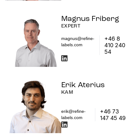
Magnus Friberg
EXPERT
+46 8
magnus@refine-
410 240
labels.com
54
Erik Aterius
KAM
+46 73
erik@refine-
147 45 49
labels.com