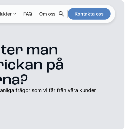
ukter
FAQ
Om oss
Kontakta oss
ster man
ickan på
rna?
vanliga frågor som vi får från våra kunder