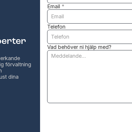
Email
*
Telefon
perter
Vad behöver ni hjälp med?
lverkande
ig förvaltning
n
ust dina