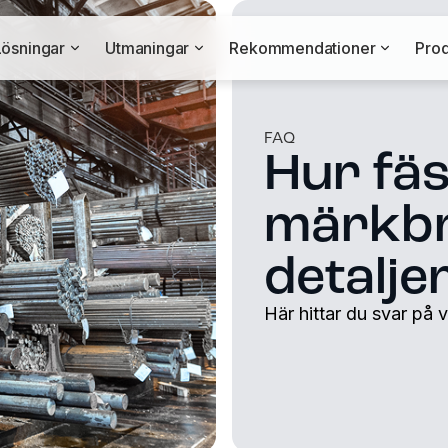
Lösningar
Utmaningar
Rekommendationer
Prod
FAQ
Hur fä
märkbr
detalje
Här hittar du svar på 