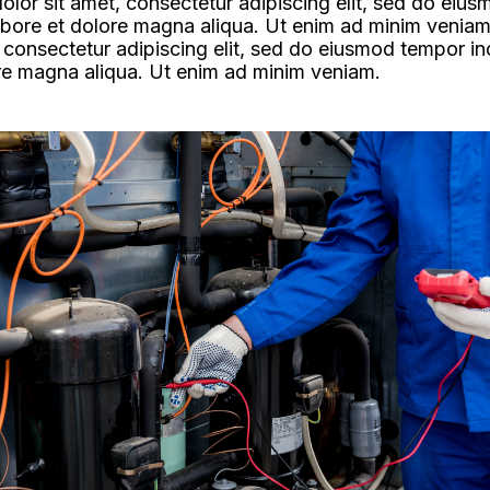
lor sit amet, consectetur adipiscing elit, sed do eiu
labore et dolore magna aliqua. Ut enim ad minim venia
, consectetur adipiscing elit, sed do eiusmod tempor in
re magna aliqua. Ut enim ad minim veniam.