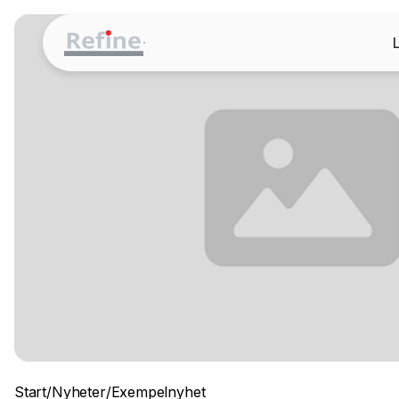
Start
/
Nyheter
/
Exempelnyhet