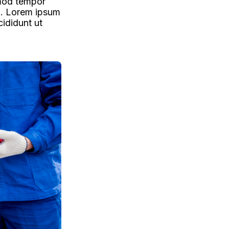
smod tempor
m. Lorem ipsum
cididunt ut