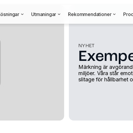
Lösningar
Utmaningar
Rekommendationer
Prod
NYHET
Exempe
Märkning är avgörande i
miljöer. Våra står emo
slitage för hållbarhet 