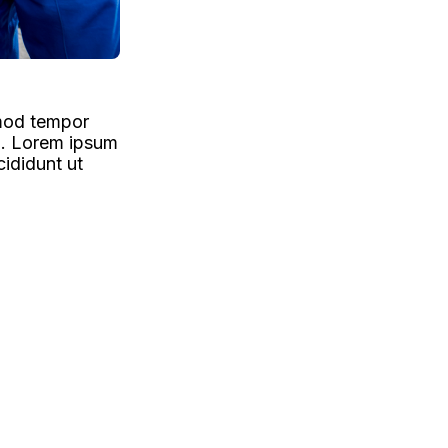
smod tempor
m. Lorem ipsum
cididunt ut