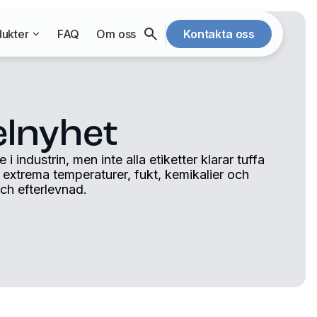
ukter
FAQ
Om oss
Kontakta oss
lnyhet
 industrin, men inte alla etiketter klarar tuffa
t extrema temperaturer, fukt, kemikalier och
och efterlevnad.