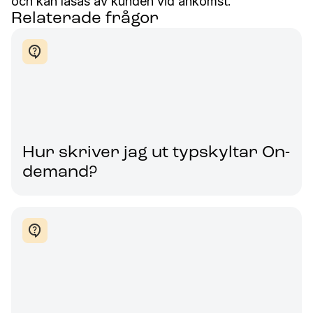
och kan läsas av kunden vid ankomst.
Relaterade frågor
Hur skriver jag ut typskyltar On-
demand?