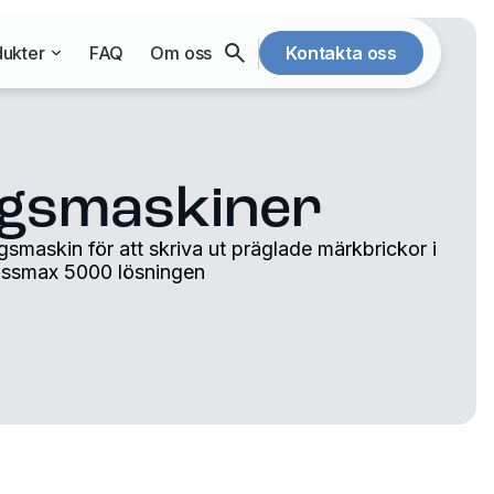
ukter
FAQ
Om oss
Kontakta oss
ngsmaskiner
smaskin för att skriva ut präglade märkbrickor i
bossmax 5000 lösningen