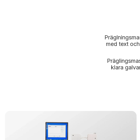
Präglningsma
med text och
Präglingsmas
klara galva