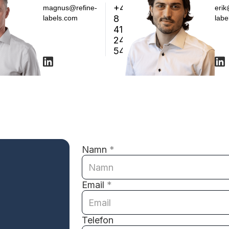
+46
magnus@refine-
erik
8
labels.com
labe
410
240
54
Namn
*
Email
*
Telefon