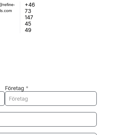
+46
@refine-
73
ls.com
147
45
49
Företag
*