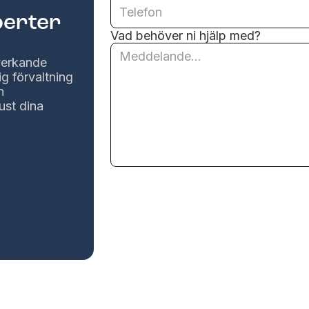
perter
Vad behöver ni hjälp med?
lverkande
ig förvaltning
n
ust dina