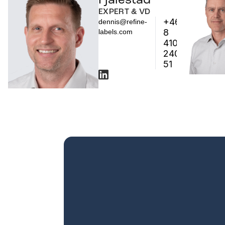
EXPERT & VD
+46
dennis@refine-
8
labels.com
410
240
51