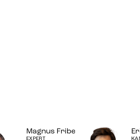
Magnus Friberg
Er
EXPERT
KA