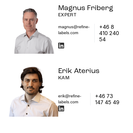
Magnus Friberg
EXPERT
+46 8
magnus@refine-
410 240
labels.com
54
Erik Aterius
KAM
+46 73
erik@refine-
147 45 49
labels.com